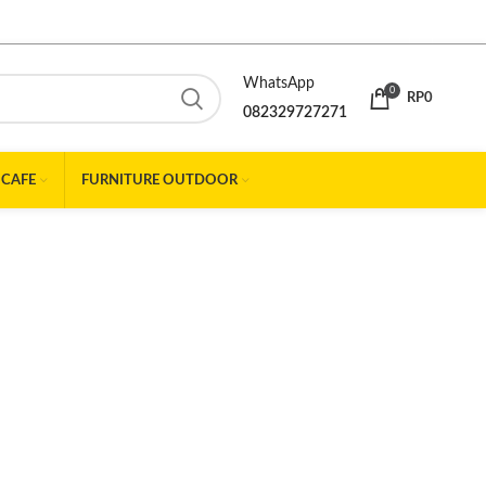
WhatsApp
0
RP
0
082329727271
 CAFE
FURNITURE OUTDOOR