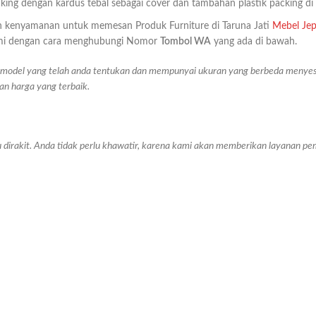
ing dengan kardus tebal sebagai cover dan tambahan plastik packing di
n kenyamanan untuk memesan Produk Furniture di Taruna Jati
Mebel Jep
kami dengan cara menghubungi Nomor
Tombol WA
yang ada di bawah.
model yang telah anda tentukan dan mempunyai ukuran yang berbeda menyes
n harga yang terbaik.
u dirakit. Anda tidak perlu khawatir, karena kami akan memberikan layanan 