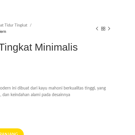
at Tidur Tingkat
dern
Tingkat Minimalis
dern ini dibuat dari kayu mahoni berkualitas tinggi, yang
 dan keindahan alami pada desainnya
ERANJANG