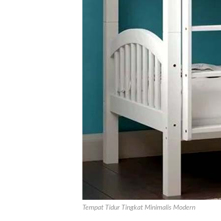
Tempat Tidur Tingkat Minimalis Modern