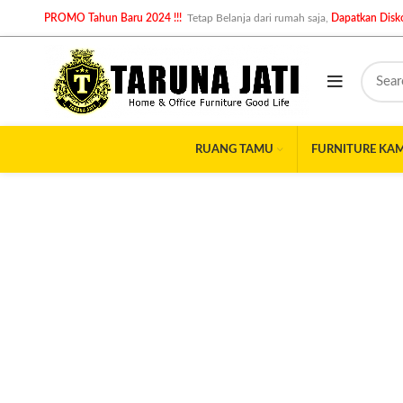
PROMO Tahun Baru 2024 !!!
Tetap Belanja dari rumah saja,
Dapatkan Disko
RUANG TAMU
FURNITURE KA