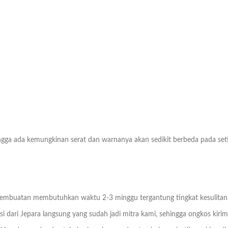
hingga ada kemungkinan serat dan warnanya akan sedikit berbeda pada set
 pembuatan membutuhkan waktu 2-3 minggu tergantung tingkat kesulitan
ari Jepara langsung yang sudah jadi mitra kami, sehingga ongkos kirim f