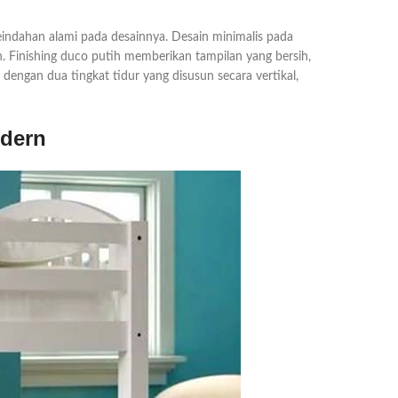
eindahan alami pada desainnya. Desain minimalis pada
n. Finishing duco putih memberikan tampilan yang bersih,
 dengan dua tingkat tidur yang disusun secara vertikal,
odern