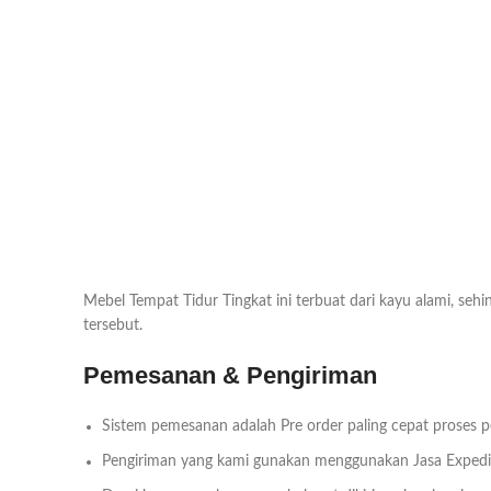
Mebel Tempat Tidur Tingkat ini terbuat dari kayu alami, se
tersebut.
Pemesanan & Pengiriman
Sistem pemesanan adalah Pre order paling cepat proses
Pengiriman yang kami gunakan menggunakan Jasa Expedisi d