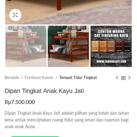
Click to enlarge
Beranda
Furniture Kamar
Tempat Tidur Tingkat
Dipan Tingkat Anak Kayu Jati
Rp
7.500.000
Dipan Tingkat Anak Kayu Jati adalah pilihan yang indah dan tahan
lama untuk menciptakan ruang tidur yang aman dan nyaman bagi
anak-anak Anda