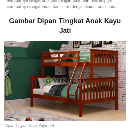
membuatnya sangat unik dan dengan ditambah finishingnya
membuatnya sangat indah dan serasi dengan kamar anak anda.
Gambar Dipan Tingkat Anak Kayu
Jati
Dipan Tingkat Anak Kayu Jati