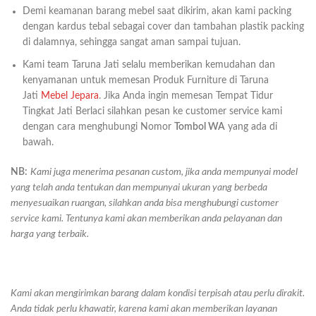
Demi keamanan barang mebel saat dikirim, akan kami packing
dengan kardus tebal sebagai cover dan tambahan plastik packing
di dalamnya, sehingga sangat aman sampai tujuan.
Kami team Taruna Jati selalu memberikan kemudahan dan
kenyamanan untuk memesan Produk Furniture di Taruna
Jati
Mebel Jepara
. Jika Anda ingin memesan Tempat Tidur
Tingkat Jati Berlaci silahkan pesan ke customer service kami
dengan cara menghubungi Nomor
Tombol WA
yang ada di
bawah.
NB:
Kami juga menerima pesanan custom, jika anda mempunyai model
yang telah anda tentukan dan mempunyai ukuran yang berbeda
menyesuaikan ruangan, silahkan anda bisa menghubungi customer
service kami. Tentunya kami akan memberikan anda pelayanan dan
harga yang terbaik.
Kami akan mengirimkan barang dalam kondisi terpisah atau perlu dirakit.
Anda tidak perlu khawatir, karena kami akan memberikan layanan