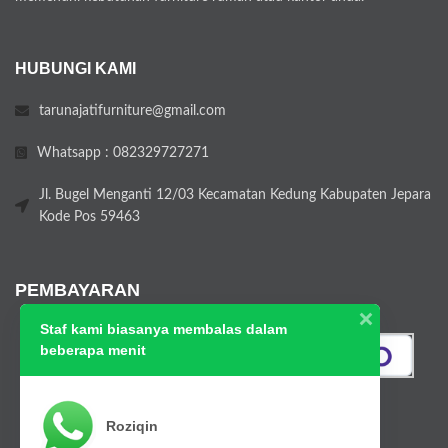
HUBUNGI KAMI
tarunajatifurniture@gmail.com
Whatsapp : 082329727271
Jl. Bugel Menganti 12/03 Kecamatan Kedung Kabupaten Jepara
Kode Pos 59463
PEMBAYARAN
Staf kami biasanya membalas dalam
beberapa menit
Roziqin