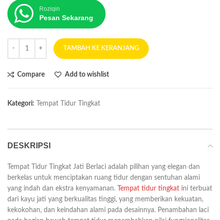
Roziqin
Pesan Sekarang
TAMBAH KE KERANJANG
Compare
Add to wishlist
Kategori:
Tempat Tidur Tingkat
DESKRIPSI
Tempat Tidur Tingkat Jati Berlaci adalah pilihan yang elegan dan
berkelas untuk menciptakan ruang tidur dengan sentuhan alami
yang indah dan ekstra kenyamanan.
Tempat tidur tingkat
ini terbuat
dari kayu jati yang berkualitas tinggi, yang memberikan kekuatan,
kekokohan, dan keindahan alami pada desainnya. Penambahan laci