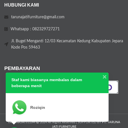
HUBUNGI KAMI
tarunajatifurniture@gmail.com
Whatsapp : 082329727271
Jl. Bugel Menganti 12/03 Kecamatan Kedung Kabupaten Jepara
Kode Pos 59463
PEMBAYARAN
Staf kami biasanya membalas dalam
beberapa menit
Roziqin
TARUNAJATI.COM
2024 All Rights Reserved | SUPPORTED BY
PT. TARUNA
JATI FURNITURE