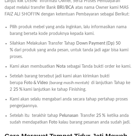
Lanjut klik DISINI informasi Owner, Serta Proses Pembayaran
dapat melalui transfer Bank
BRI/BCA
atas nama Owner kami MAS
FAIZ ALI SHOFI’IN dengan ketentuan Pembayaran sebagai Berikut:
Pilih produk mebel yang anda inginkan, lalu informasikan nama
barang berseta kode produknya kepada kami.
Silahkan Melakukan Transfer Tahap
Down Payment (Dp)
50
%
dari produk yang anda pesan, untuk tanda jadi agar bisa kami
proses.
Kami akan membuatkan
Nota
sebagai Tanda bukti order ke kami.
Setelah barang tersebut jadi kami akan kirimkan bukti
berupa
Foto & Video
(barang masih mentah)
di lanjutkan Tahap ke
2
25 %
kami lanjutkan ke tahap Finishing.
Kami akan selalu mengabari anda secara tahap pertahap proses
pengerjaannya.
Setelah itu terakhir tahap
Pelunasan
Transfer
25 %
ketika anda
sudah mendapatkan
Foto
kalau barang pesanan anda sudah jadi.