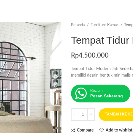
Beranda
Furniture Kamar
Temp
Tempat Tidur
Rp
4.500.000
Tempat Tidur Modern Jati Sederh
memiliki desain bentuk minimali
Roziqin
Pesan Sekarang
TAMBAH KE K
Compare
Add to wishlist