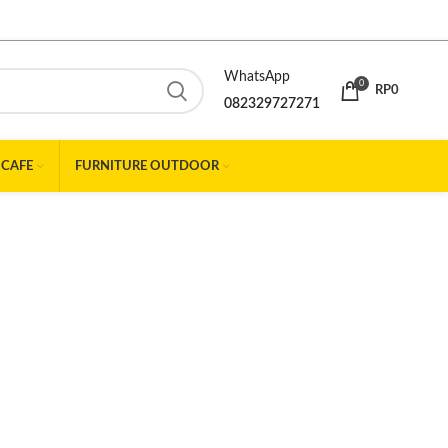
WhatsApp
0
RP
0
082329727271
 CAFE
FURNITURE OUTDOOR