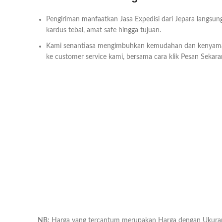
Pengiriman manfaatkan Jasa Expedisi dari Jepara langsun
kardus tebal, amat safe hingga tujuan.
Kami senantiasa mengimbuhkan kemudahan dan kenyam
ke customer service kami, bersama cara klik Pesan Sekara
NB:
Harga yang tercantum merupakan Harga dengan Ukuran T