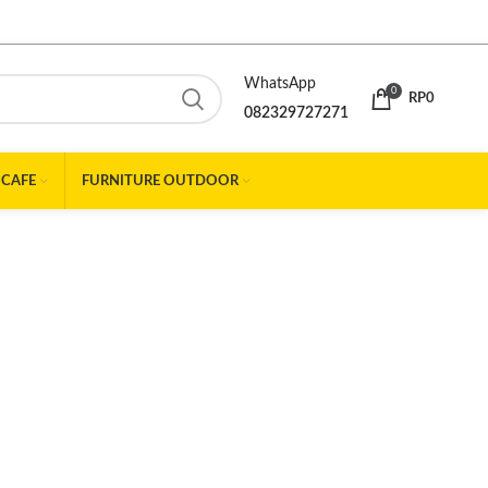
WhatsApp
0
RP
0
082329727271
 CAFE
FURNITURE OUTDOOR