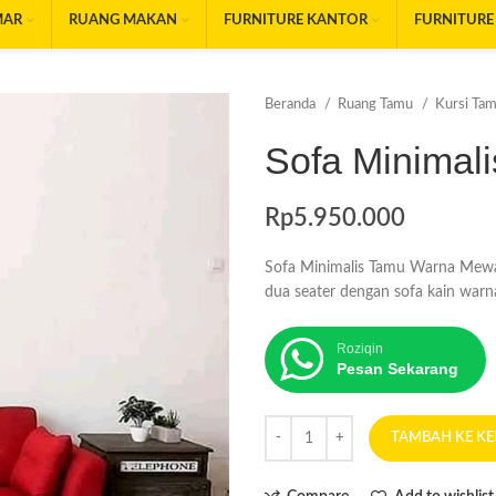
MAR
RUANG MAKAN
FURNITURE KANTOR
FURNITURE
Beranda
Ruang Tamu
Kursi Ta
Sofa Minima
Rp
5.950.000
Sofa Minimalis Tamu Warna Mewah
dua seater dengan sofa kain warn
Roziqin
Pesan Sekarang
TAMBAH KE K