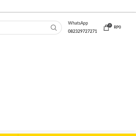
WhatsApp
0
RP
0
082329727271