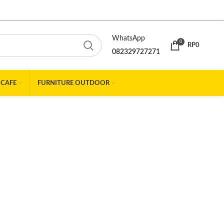
WhatsApp
0
RP
0
082329727271
 CAFE
FURNITURE OUTDOOR