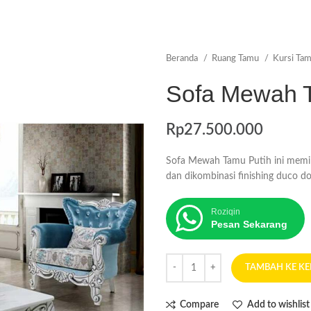
Beranda
Ruang Tamu
Kursi Ta
Sofa Mewah 
Rp
27.500.000
Sofa Mewah Tamu Putih ini memili
dan dikombinasi finishing duco do
Roziqin
Pesan Sekarang
TAMBAH KE K
Compare
Add to wishlist