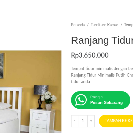
Beranda
Furniture Kamar
Temp
Ranjang Tidur
Rp
3.650.000
Tempat tidur minimalis dengan b
Ranjang Tidur Minimalis Putih Ch
tidur anda
Roziqin
Pesan Sekarang
TAMBAH KE K