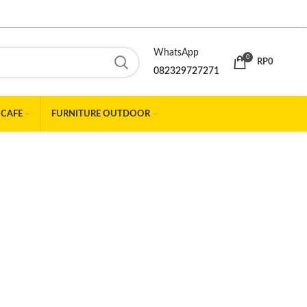
WhatsApp
0
RP
0
082329727271
 CAFE
FURNITURE OUTDOOR