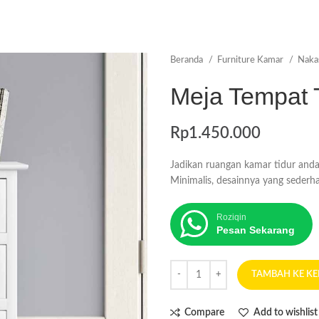
Beranda
Furniture Kamar
Nak
Meja Tempat T
Rp
1.450.000
Jadikan ruangan kamar tidur and
Minimalis, desainnya yang seder
Roziqin
Pesan Sekarang
TAMBAH KE K
Compare
Add to wishlist