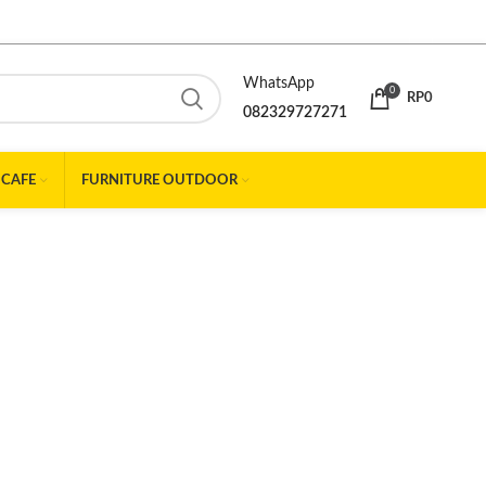
WhatsApp
0
RP
0
082329727271
 CAFE
FURNITURE OUTDOOR