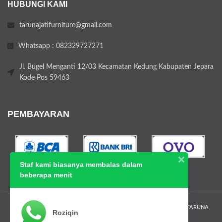
HUBUNGI KAMI
tarunajatifurniture@gmail.com
Whatsapp : 082329727271
Jl. Bugel Menganti 12/03 Kecamatan Kedung Kabupaten Jepara
Kode Pos 59463
PEMBAYARAN
Staf kami biasanya membalas dalam
beberapa menit
TARUNAJATI.COM
2024 All Rights Reserved | SUPPORTED BY
PT. TARUNA
Roziqin
JATI FURNITURE