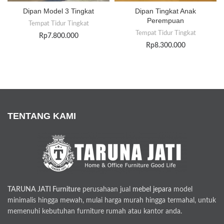
Dipan Model 3 Tingkat
Dipan Tingkat Anak
Perempuan
Tempat Tidur Tingkat
Tempat Tidur Tingkat
Rp
7.800.000
Rp
8.300.000
TENTANG KAMI
TARUNA JATI Furniture
perusahaan jual
mebel jepara
model
minimalis hingga mewah, mulai harga murah hingga termahal, untuk
memenuhi kebutuhan furniture rumah atau kantor anda.