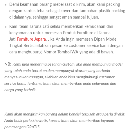
Demi keamanan barang mebel saat dikirim, akan kami packing
dengan kardus tebal sebagai cover dan tambahan plastik packing
di dalamnya, sehingga sangat aman sampai tujuan.
Kami team Taruna Jati selalu memberikan kemudahan dan
kenyamanan untuk memesan Produk Furniture di Taruna
Jati
Furniture Jepara
. Jika Anda ingin memesan Dipan Model
Tingkat Berlaci silahkan pesan ke customer service kami dengan
cara menghubungi Nomor
Tombol WA
yang ada di bawah.
NB:
Kami juga menerima pesanan custom, jika anda mempunyai model
yang telah anda tentukan dan mempunyai ukuran yang berbeda
menyesuaikan ruangan, silahkan anda bisa menghubungi customer
service kami. Tentunya kami akan memberikan anda pelayanan dan
harga yang terbaik.
Kami akan mengirimkan barang dalam kondisi terpisah atau perlu dirakit.
Anda tidak perlu khawatir, karena kami akan memberikan layanan
pemasangan GRATIS.