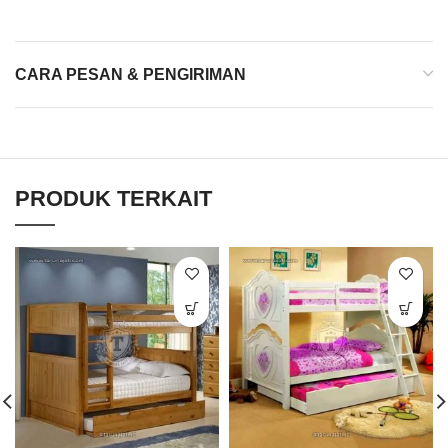
CARA PESAN & PENGIRIMAN
PRODUK TERKAIT