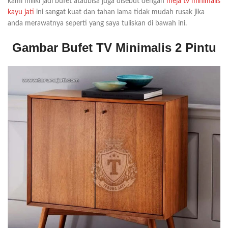
kami miliki jadi bufet ataubisa juga disebut dengan
meja tv minimalis
kayu jati
ini sangat kuat dan tahan lama tidak mudah rusak jika
anda merawatnya seperti yang saya tuliskan di bawah ini.
Gambar Bufet TV Minimalis 2 Pintu