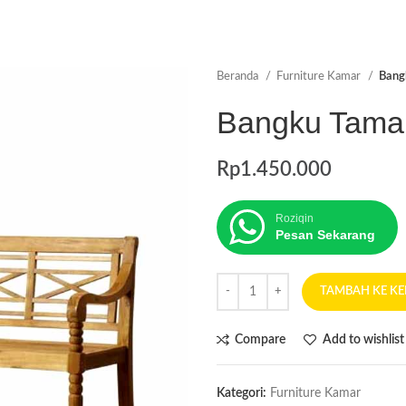
Beranda
Furniture Kamar
Bang
Bangku Taman
Rp
1.450.000
Roziqin
Pesan Sekarang
TAMBAH KE K
Compare
Add to wishlist
Kategori:
Furniture Kamar