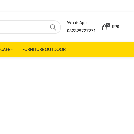
WhatsApp
0
RP
0
082329727271
 CAFE
FURNITURE OUTDOOR