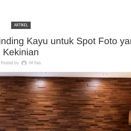
ARTIKEL
inding Kayu untuk Spot Foto y
Kekinian
Posted by
M Fais