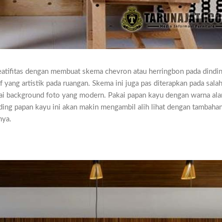
kreatifitas dengan membuat skema chevron atau herringbon pada dindi
 yang artistik pada ruangan. Skema ini juga pas diterapkan pada salah
gai background foto yang modern. Pakai papan kayu dengan warna al
ing papan kayu ini akan makin mengambil alih lihat dengan tambaha
nya.