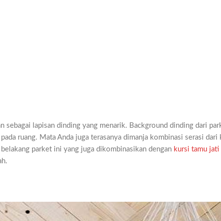
an sebagai lapisan dinding yang menarik. Background dinding dari park
pada ruang. Mata Anda juga terasanya dimanja kombinasi serasi dari
r belakang parket ini yang juga dikombinasikan dengan
kursi tamu jati
ah.