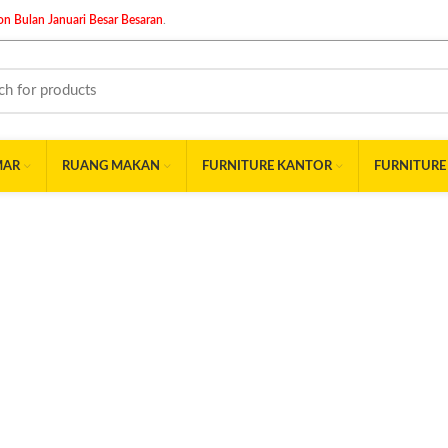
n Bulan Januari Besar Besaran
.
MAR
RUANG MAKAN
FURNITURE KANTOR
FURNITURE