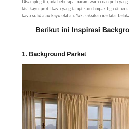
Disamping itu, ada beberapa macam warna dan pola yang 
kisi kayu, profil kayu yang tampilkan dampak tiga dimens
kayu solid atau kayu olahan. Yok, saksikan ide latar belak
Berikut ini Inspirasi Backg
1. Background Parket