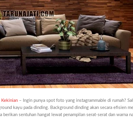
 Kekinian
– Ingin punya spot foto yang instagrammable di rumah? Sal
round kayu pada dinding. Background dinding akan secara efisien 
sa berikan sentuhan hangat lewat penampilan serat-serat dan warna na