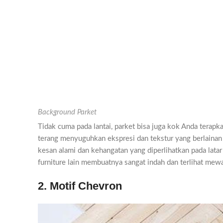
Background Parket
Tidak cuma pada lantai, parket bisa juga kok Anda terapk
terang menyuguhkan ekspresi dan tekstur yang berlainan 
kesan alami dan kehangatan yang diperlihatkan pada lata
furniture lain membuatnya sangat indah dan terlihat mew
2. Motif Chevron