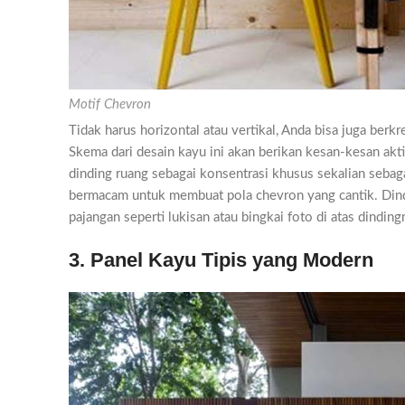
Motif Chevron
Tidak harus horizontal atau vertikal, Anda bisa juga ber
Skema dari desain kayu ini akan berikan kesan-kesan aktif
dinding ruang sebagai konsentrasi khusus sekalian seba
bermacam untuk membuat pola chevron yang cantik. Dind
pajangan seperti lukisan atau bingkai foto di atas dinding
3. Panel Kayu Tipis yang Modern