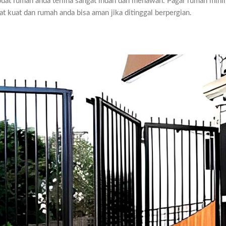
buat rumah anda terliha sangat indah dan menawan. Pagar rumah mini
at kuat dan rumah anda bisa aman jika ditinggal berpergian.