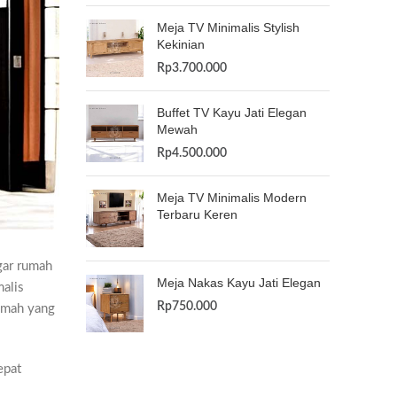
Meja TV Minimalis Stylish
Kekinian
Rp
3.700.000
Buffet TV Kayu Jati Elegan
Mewah
Rp
4.500.000
Meja TV Minimalis Modern
Terbaru Keren
gar rumah
Meja Nakas Kayu Jati Elegan
alis
Rp
750.000
umah yang
epat