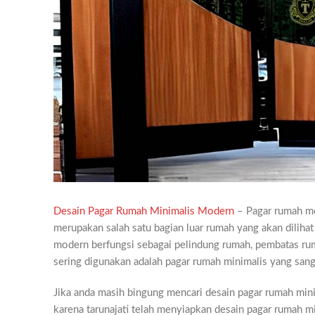
Desain Pagar Rumah Minimalis Modern
– Pagar rumah men
merupakan salah satu bagian luar rumah yang akan dilih
modern berfungsi sebagai pelindung rumah, pembatas ru
sering digunakan adalah pagar rumah minimalis yang sang
Jika anda masih bingung mencari desain pagar rumah mini
karena tarunajati telah menyiapkan desain pagar rumah m