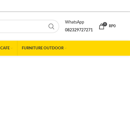
WhatsApp
0
RP
0
082329727271
 CAFE
FURNITURE OUTDOOR