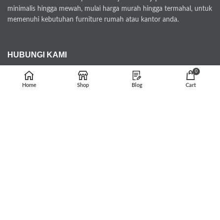
minimalis hingga mewah, mulai harga murah hingga termahal, untuk
memenuhi kebutuhan furniture rumah atau kantor anda.
HUBUNGI KAMI
0
tarunajatifurniture@gmail.com
Home
Shop
Blog
Cart
Whatsapp : 082329727271
Jl. Bugel Menganti 12/03 Kecamatan Kedung Kabupaten Jepara
Kode Pos 59463
PEMBAYARAN