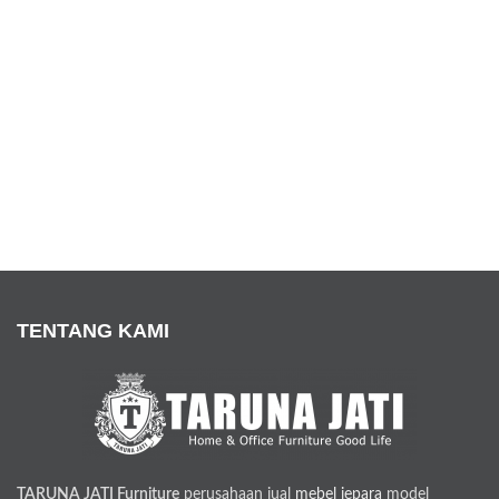
TENTANG KAMI
TARUNA JATI Furniture
perusahaan jual
mebel jepara
model