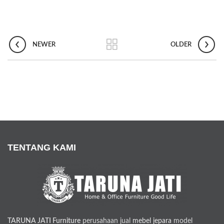
NEWER
OLDER
TENTANG KAMI
TARUNA JATI Furniture
perusahaan jual
mebel jepara
model