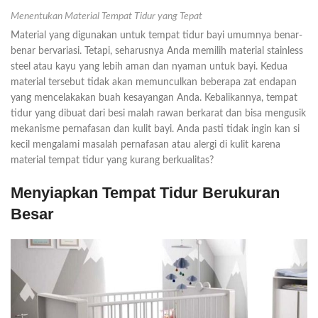
Menentukan Material Tempat Tidur yang Tepat
Material yang digunakan untuk tempat tidur bayi umumnya benar-
benar bervariasi. Tetapi, seharusnya Anda memilih material stainless
steel atau kayu yang lebih aman dan nyaman untuk bayi. Kedua
material tersebut tidak akan memunculkan beberapa zat endapan
yang mencelakakan buah kesayangan Anda. Kebalikannya, tempat
tidur yang dibuat dari besi malah rawan berkarat dan bisa mengusik
mekanisme pernafasan dan kulit bayi. Anda pasti tidak ingin kan si
kecil mengalami masalah pernafasan atau alergi di kulit karena
material tempat tidur yang kurang berkualitas?
Menyiapkan Tempat Tidur Berukuran
Besar