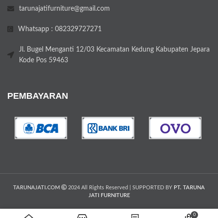
tarunajatifurniture@gmail.com
Whatsapp : 082329727271
Jl. Bugel Menganti 12/03 Kecamatan Kedung Kabupaten Jepara
Kode Pos 59463
PEMBAYARAN
TARUNAJATI.COM
2024 All Rights Reserved | SUPPORTED BY
PT. TARUNA
JATI FURNITURE
0