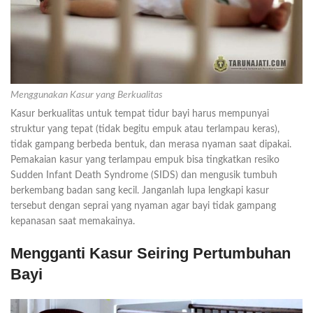
Menggunakan Kasur yang Berkualitas
Kasur berkualitas untuk tempat tidur bayi harus mempunyai
struktur yang tepat (tidak begitu empuk atau terlampau keras),
tidak gampang berbeda bentuk, dan merasa nyaman saat dipakai.
Pemakaian kasur yang terlampau empuk bisa tingkatkan resiko
Sudden Infant Death Syndrome (SIDS) dan mengusik tumbuh
berkembang badan sang kecil. Janganlah lupa lengkapi kasur
tersebut dengan seprai yang nyaman agar bayi tidak gampang
kepanasan saat memakainya.
Mengganti Kasur Seiring Pertumbuhan
Bayi