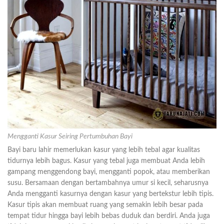
Mengganti Kasur Seiring Pertumbuhan Bayi
Bayi baru lahir memerlukan kasur yang lebih tebal agar kualitas
tidurnya lebih bagus. Kasur yang tebal juga membuat Anda lebih
gampang menggendong bayi, mengganti popok, atau memberikan
susu. Bersamaan dengan bertambahnya umur si kecil, seharusnya
Anda mengganti kasurnya dengan kasur yang bertekstur lebih tipis.
Kasur tipis akan membuat ruang yang semakin lebih besar pada
tempat tidur hingga bayi lebih bebas duduk dan berdiri. Anda juga