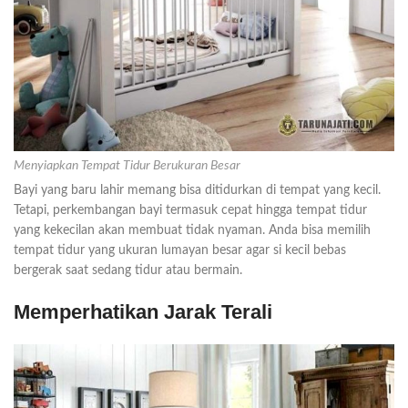
Menyiapkan Tempat Tidur Berukuran Besar
Bayi yang baru lahir memang bisa ditidurkan di tempat yang kecil.
Tetapi, perkembangan bayi termasuk cepat hingga tempat tidur
yang kekecilan akan membuat tidak nyaman. Anda bisa memilih
tempat tidur yang ukuran lumayan besar agar si kecil bebas
bergerak saat sedang tidur atau bermain.
Memperhatikan Jarak Terali