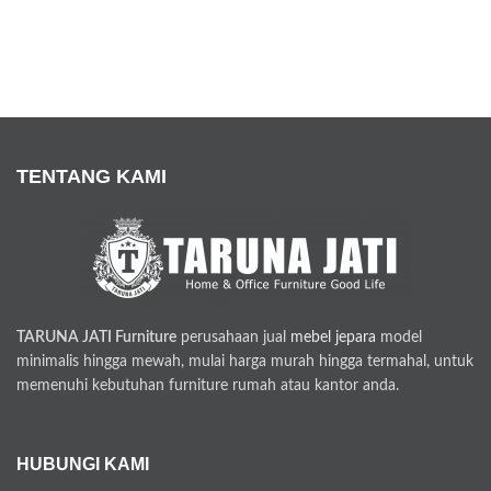
TENTANG KAMI
TARUNA JATI Furniture
perusahaan jual
mebel jepara
model
minimalis hingga mewah, mulai harga murah hingga termahal, untuk
memenuhi kebutuhan furniture rumah atau kantor anda.
HUBUNGI KAMI