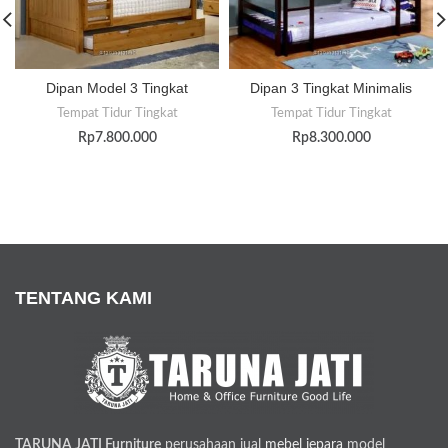
Dipan Model 3 Tingkat
Dipan 3 Tingkat Minimalis
Tempat Tidur Tingkat
Tempat Tidur Tingkat
Rp
7.800.000
Rp
8.300.000
TENTANG KAMI
TARUNA JATI Furniture
perusahaan jual
mebel jepara
model