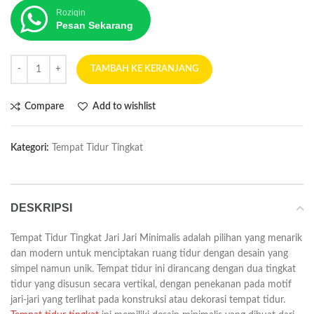
Roziqin
Pesan Sekarang
TAMBAH KE KERANJANG
Compare
Add to wishlist
Kategori:
Tempat Tidur Tingkat
DESKRIPSI
Tempat Tidur Tingkat Jari Jari Minimalis adalah pilihan yang menarik
dan modern untuk menciptakan ruang tidur dengan desain yang
simpel namun unik. Tempat tidur ini dirancang dengan dua tingkat
tidur yang disusun secara vertikal, dengan penekanan pada motif
jari-jari yang terlihat pada konstruksi atau dekorasi tempat tidur.