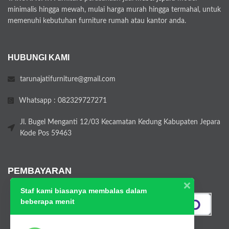
minimalis hingga mewah, mulai harga murah hingga termahal, untuk
memenuhi kebutuhan furniture rumah atau kantor anda.
HUBUNGI KAMI
tarunajatifurniture@gmail.com
Whatsapp : 082329727271
Jl. Bugel Menganti 12/03 Kecamatan Kedung Kabupaten Jepara
Kode Pos 59463
PEMBAYARAN
Staf kami biasanya membalas dalam
beberapa menit