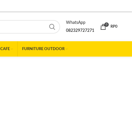
WhatsApp
0
RP
0
082329727271
 CAFE
FURNITURE OUTDOOR