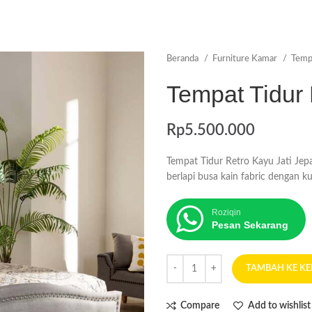
Beranda
Furniture Kamar
Temp
Tempat Tidur 
Rp
5.500.000
Tempat Tidur Retro Kayu Jati Jep
berlapi busa kain fabric dengan ku
Roziqin
Pesan Sekarang
TAMBAH KE K
Compare
Add to wishlist