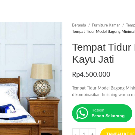
Beranda
Furniture Kamar
Temp
Tempat Tidur Model Bagong Minimali
Tempat Tidur
Kayu Jati
Rp
4.500.000
Tempat Tidur Model Bagong Minim
dikombinasikan finishing warna m
Roziqin
Pesan Sekarang
TAMBAH KE K