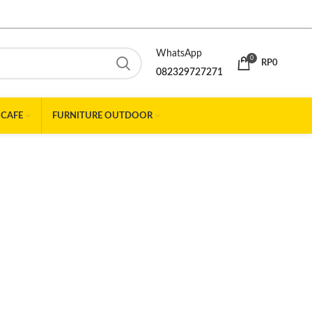
WhatsApp
0
RP
0
082329727271
 CAFE
FURNITURE OUTDOOR