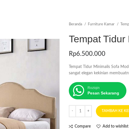
Beranda
Furniture Kamar
Temp
Tempat Tidur
Rp
6.500.000
Tempat Tidur Minimalis Sofa Mod
sangat elegan kekinian membuat
Roziqin
Pesan Sekarang
TAMBAH KE K
Compare
Add to wishlist