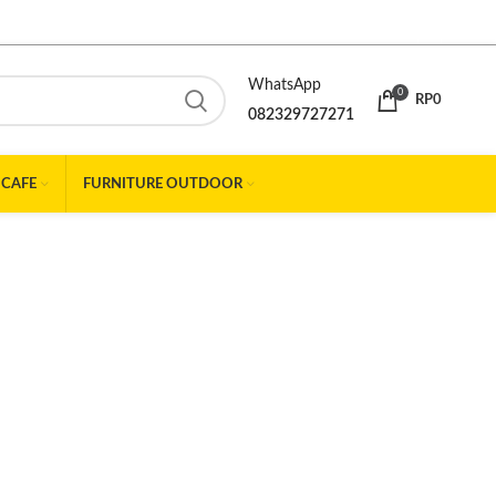
WhatsApp
0
RP
0
082329727271
 CAFE
FURNITURE OUTDOOR