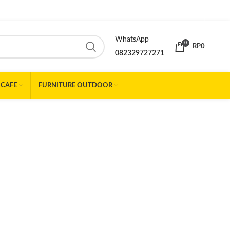
WhatsApp
0
RP
0
082329727271
 CAFE
FURNITURE OUTDOOR