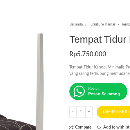
Beranda
Furniture Kamar
Temp
Tempat Tidur 
Rp
5.750.000
Tempat Tidur Kanopi Minimalis P
yang saling terhubung memudah
Roziqin
Pesan Sekarang
TAMBAH KE K
Compare
Add to wishlist