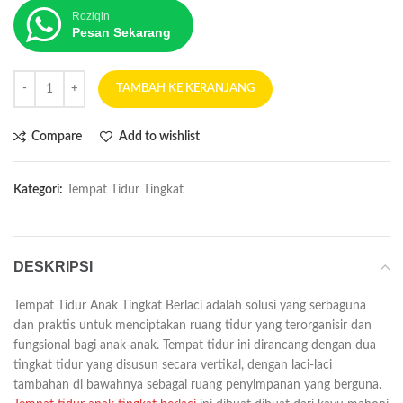
Roziqin
Pesan Sekarang
TAMBAH KE KERANJANG
Compare
Add to wishlist
Kategori:
Tempat Tidur Tingkat
DESKRIPSI
Tempat Tidur Anak Tingkat Berlaci adalah solusi yang serbaguna
dan praktis untuk menciptakan ruang tidur yang terorganisir dan
fungsional bagi anak-anak. Tempat tidur ini dirancang dengan dua
tingkat tidur yang disusun secara vertikal, dengan laci-laci
tambahan di bawahnya sebagai ruang penyimpanan yang berguna.