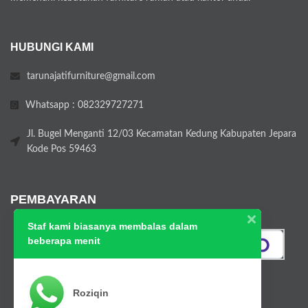
HUBUNGI KAMI
tarunajatifurniture@gmail.com
Whatsapp : 082329727271
Jl. Bugel Menganti 12/03 Kecamatan Kedung Kabupaten Jepara
Kode Pos 59463
PEMBAYARAN
Staf kami biasanya membalas dalam
beberapa menit
Roziqin