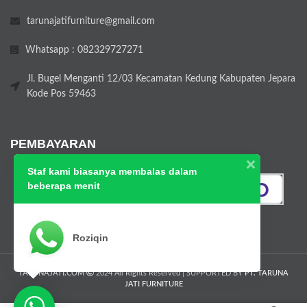
tarunajatifurniture@gmail.com
Whatsapp : 082329727271
Jl. Bugel Menganti 12/03 Kecamatan Kedung Kabupaten Jepara
Kode Pos 59463
PEMBAYARAN
Staf kami biasanya membalas dalam
beberapa menit
Roziqin
TARUNAJATI.COM
2024 All Rights Reserved | SUPPORTED BY
PT. TARUNA
JATI FURNITURE