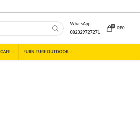
WhatsApp
0
RP
0
082329727271
 CAFE
FURNITURE OUTDOOR