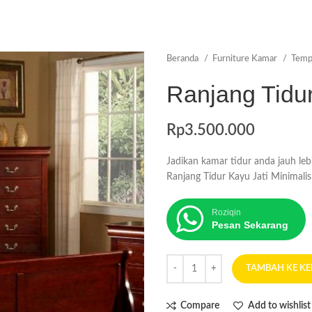
Beranda
Furniture Kamar
Temp
Ranjang Tidur
Rp
3.500.000
Jadikan kamar tidur anda jauh leb
Ranjang Tidur Kayu Jati Minimalis 
Roziqin
Pesan Sekarang
TAMBAH KE K
Compare
Add to wishlist