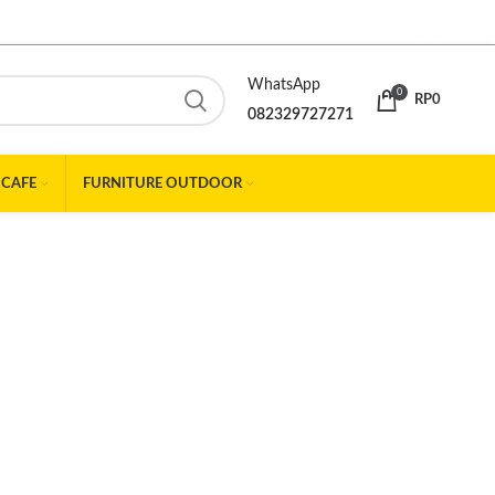
WhatsApp
0
RP
0
082329727271
 CAFE
FURNITURE OUTDOOR