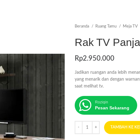
Beranda
Ruang Tamu
Meja TV
Rak TV Panja
Rp
2.950.000
Jadikan ruangan anda lebih mena
yang menarik dan dengan warnan
saat melihat tv.
Roziqin
Pesan Sekarang
TAMBAH KE K