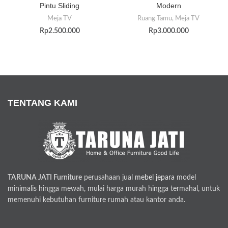
Pintu Sliding
Modern
Meja TV
Ruang Tamu
,
Meja TV
Rp
2.500.000
Rp
3.000.000
TENTANG KAMI
TARUNA JATI Furniture
perusahaan jual
mebel jepara
model
minimalis hingga mewah, mulai harga murah hingga termahal, untuk
memenuhi kebutuhan furniture rumah atau kantor anda.