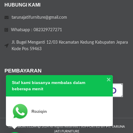
HUBUNGI KAMI
tarunajatifurniture@gmail.com
Whatsapp : 082329727271
Jl. Bugel Menganti 12/03 Kecamatan Kedung Kabupaten Jepara
Kode Pos 59463
PEMBAYARAN
Staf kami biasanya membalas dalam
beberapa menit
Roziqin
TARUNAJATI.COM
2024 All Rights Reserved | SUPPORTED BY
PT. TARUNA
JATI FURNITURE