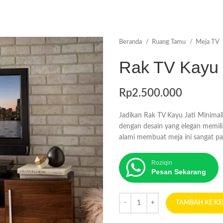
Beranda
Ruang Tamu
Meja TV
Rak TV Kayu J
Rp
2.500.000
Jadikan Rak TV Kayu Jati Minimali
dengan desain yang elegan memilik
alami membuat meja ini sangat p
Roziqin
Pesan Sekarang
TAMBAH KE K