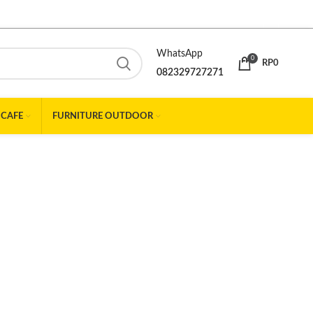
WhatsApp
0
RP
0
082329727271
 CAFE
FURNITURE OUTDOOR