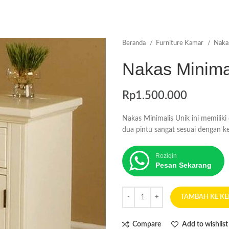
Beranda
Furniture Kamar
Nak
Nakas Minima
Rp
1.500.000
Nakas Minimalis Unik ini memiliki
dua pintu sangat sesuai dengan 
Roziqin
Pesan Sekarang
TAMBAH KE K
Compare
Add to wishlist