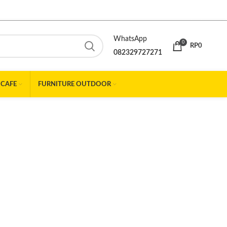
WhatsApp
0
RP
0
082329727271
 CAFE
FURNITURE OUTDOOR