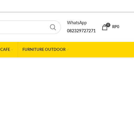
WhatsApp
0
RP
0
082329727271
 CAFE
FURNITURE OUTDOOR