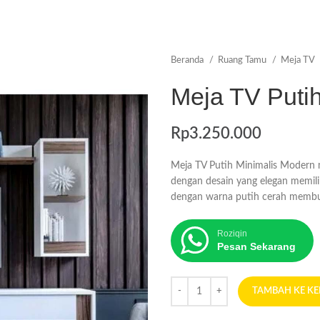
Beranda
Ruang Tamu
Meja TV
Meja TV Puti
Rp
3.250.000
Meja TV Putih Minimalis Modern m
dengan desain yang elegan memili
dengan warna putih cerah membu
Roziqin
Pesan Sekarang
TAMBAH KE K