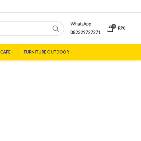
WhatsApp
0
RP
0
082329727271
 CAFE
FURNITURE OUTDOOR