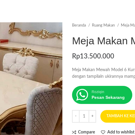
Beranda
Ruang Makan
Meja M
Meja Makan M
Rp
13.500.000
Meja Makan Mewah Model 6 Kursi
dengan tampilaln ukirannya mam
Roziqin
Pesan Sekarang
TAMBAH KE K
Compare
Add to wishlist