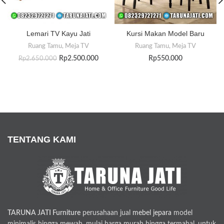
Lemari TV Kayu Jati
Kursi Makan Model Baru
Ruang Tamu
,
Meja TV
Ruang Tamu
,
Meja TV
Rp
2.500.000
Rp
550.000
Rp
2.650.000
TENTANG KAMI
TARUNA JATI Furniture
perusahaan jual
mebel jepara
model