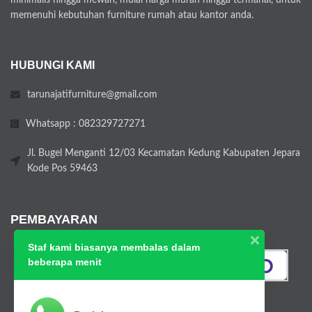
minimalis hingga mewah, mulai harga murah hingga termahal, untuk
memenuhi kebutuhan furniture rumah atau kantor anda.
HUBUNGI KAMI
tarunajatifurniture@gmail.com
Whatsapp : 082329727271
Jl. Bugel Menganti 12/03 Kecamatan Kedung Kabupaten Jepara
Kode Pos 59463
PEMBAYARAN
Staf kami biasanya membalas dalam
beberapa menit