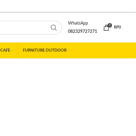
WhatsApp
0
RP
0
082329727271
 CAFE
FURNITURE OUTDOOR