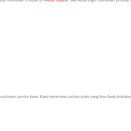
tuk memesan Produk di
Mebel Jepara
. Jika Anda ingin memesan produk i
ke customer service kami. Kami menerima custom order yang bisa Anda tentuk