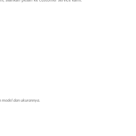
ni, silahkan pesan ke customer service kami.
an model dan ukurannya.