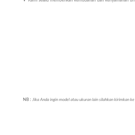
Kami selalu memberikan kemudahan dan kenyamanan un
NB :
Jika Anda ingin model atau ukuran lain silahkan kirimkan 