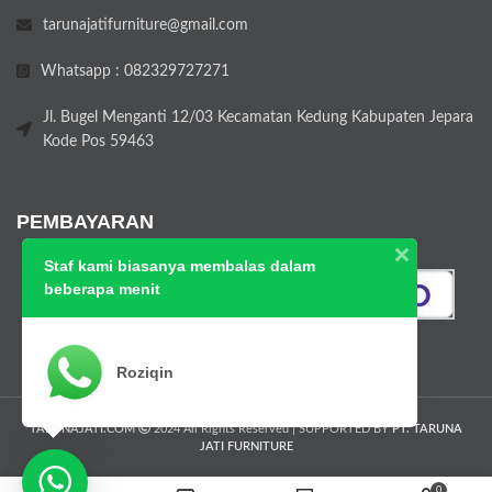
tarunajatifurniture@gmail.com
Whatsapp : 082329727271
Jl. Bugel Menganti 12/03 Kecamatan Kedung Kabupaten Jepara
Kode Pos 59463
PEMBAYARAN
Staf kami biasanya membalas dalam
beberapa menit
Roziqin
TARUNAJATI.COM
2024 All Rights Reserved | SUPPORTED BY
PT. TARUNA
JATI FURNITURE
0