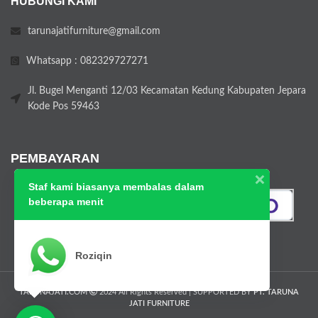
HUBUNGI KAMI
tarunajatifurniture@gmail.com
Whatsapp : 082329727271
Jl. Bugel Menganti 12/03 Kecamatan Kedung Kabupaten Jepara
Kode Pos 59463
PEMBAYARAN
Staf kami biasanya membalas dalam
beberapa menit
Roziqin
TARUNAJATI.COM
2024 All Rights Reserved | SUPPORTED BY
PT. TARUNA
JATI FURNITURE