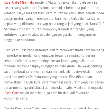
Kursi Cafe Minimalis
modern Murah direncanakan oleh perajin
eksper yang sudah professional semenjak beberapa puluh tahun
kemarin. Daya magnet kursi cafe murah ini khususnya berada pada
design gesturf yang menempati di kursi yang halus dan sandaran
kepala yang diilhami bersayap pada rangka jati yang kuat. Kursi Cafe
Minimalis modern Murah mempunyai sandaran tangan yang
sudutnya tajam ke atas, pas dengan pergerakan menegangkan
pinggir luar sandaran.
Kursi cafe unik Pada dasarnya dalam membuat suatu cafe memang
memerlukan modal yang lumayan besar, disamping itu design
sebuah cafe harus memberinya kesan-kesan yang baik untuk
menarik customer supaya singgah ke cafe Anda. Hal yang penting
saat membuat cafe nyaman dan menarik ialah penyeleksian mode
kursi dan meja cafe restaurant yang akurat. Bisa dibuktikan
penyeleksian design kursi cafe minimalis restaurant yang pas benar-
benar memengaruhi situasi dan keelokan cafe. Makin unik meja dan
Kursi Cafe
makin memikat juga cafe itu dan jadi favourite
konsumen setia.
Desain Kursi Kayu Cafe yang menyatukan warna netral dengan