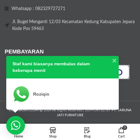
Whatsapp : 082329727271
Jl. Bugel Menganti 12/03 Kecamatan Kedung Kabupaten Jepara
Kode Pos 59463
PEMBAYARAN
Staf kami biasanya membalas dalam
beberapa menit
Roziqin
TARUNAJATI.COM
2024 All Rights Reserved | SUPPORTED BY
PT. TARUNA
JATI FURNITURE
0
Home
Shop
Blog
Cart