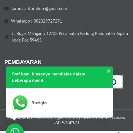
tarunajatifurniture@gmail.com
Whatsapp : 082329727271
Jl. Bugel Menganti 12/03 Kecamatan Kedung Kabupaten Jepara
Kode Pos 59463
PEMBAYARAN
Staf kami biasanya membalas dalam
beberapa menit
Roziqin
TARUNAJATI.COM
2024 All Rights Reserved | SUPPORTED BY
PT. TARUNA
JATI FURNITURE