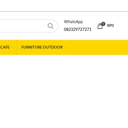
WhatsApp
0
RP
0
082329727271
 CAFE
FURNITURE OUTDOOR