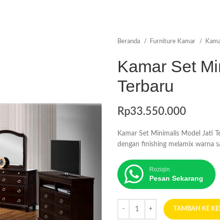
Beranda
Furniture Kamar
Kama
Kamar Set Min
Terbaru
Rp
33.550.000
Kamar Set Minimalis Model Jati T
dengan finishing melamix warna
Roziqin
Pesan Sekarang
TAMBAH KE K