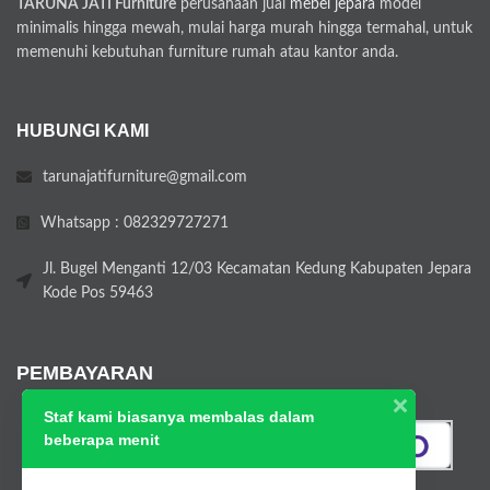
TARUNA JATI Furniture
perusahaan jual
mebel jepara
model
minimalis hingga mewah, mulai harga murah hingga termahal, untuk
memenuhi kebutuhan furniture rumah atau kantor anda.
HUBUNGI KAMI
tarunajatifurniture@gmail.com
Whatsapp : 082329727271
Jl. Bugel Menganti 12/03 Kecamatan Kedung Kabupaten Jepara
Kode Pos 59463
PEMBAYARAN
Staf kami biasanya membalas dalam
beberapa menit