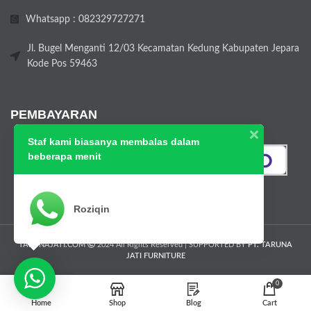
Whatsapp : 082329727271
Jl. Bugel Menganti 12/03 Kecamatan Kedung Kabupaten Jepara
Kode Pos 59463
PEMBAYARAN
Staf kami biasanya membalas dalam
beberapa menit
Roziqin
TARUNAJATI.COM
2024 All Rights Reserved | SUPPORTED BY
PT. TARUNA
JATI FURNITURE
0
Home
Shop
Blog
Cart