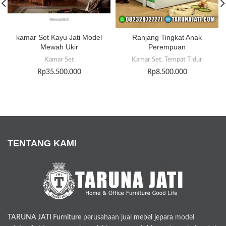
kamar Set Kayu Jati Model
Ranjang Tingkat Anak
Mewah Ukir
Perempuan
Kamar Set
Kamar Set
,
Tempat Tidur
Rp
35.500.000
Rp
8.500.000
TENTANG KAMI
TARUNA JATI Furniture
perusahaan jual
mebel jepara
model