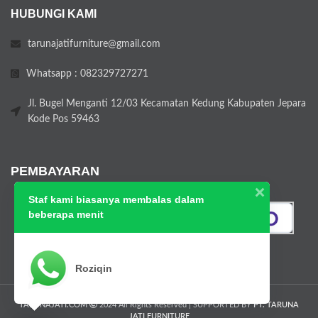
HUBUNGI KAMI
tarunajatifurniture@gmail.com
Whatsapp : 082329727271
Jl. Bugel Menganti 12/03 Kecamatan Kedung Kabupaten Jepara
Kode Pos 59463
PEMBAYARAN
Staf kami biasanya membalas dalam
beberapa menit
Roziqin
TARUNAJATI.COM
2024 All Rights Reserved | SUPPORTED BY
PT. TARUNA
JATI FURNITURE