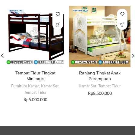
Tempat Tidur Tingkat
Ranjang Tingkat Anak
Minimalis
Perempuan
Furniture Kamar
,
Kamar Set
,
Kamar Set
,
Tempat Tidur
Tempat Tidur
Rp
8.500.000
Rp
5.000.000