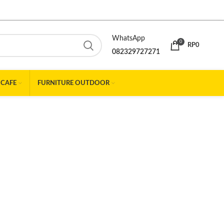
WhatsApp
0
RP
0
082329727271
 CAFE
FURNITURE OUTDOOR