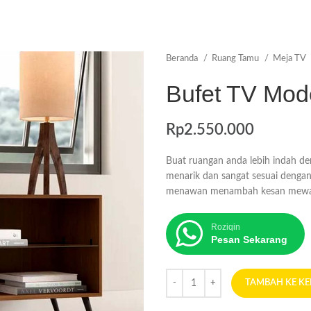
Beranda
Ruang Tamu
Meja TV
Bufet TV Mode
Rp
2.550.000
Buat ruangan anda lebih indah de
menarik dan sangat sesuai denga
menawan menambah kesan mewah
Roziqin
Pesan Sekarang
TAMBAH KE K