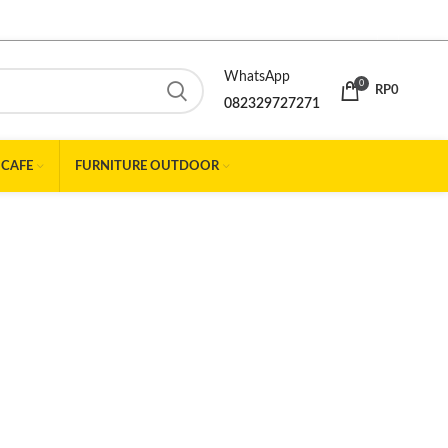
WhatsApp
0
RP
0
082329727271
 CAFE
FURNITURE OUTDOOR