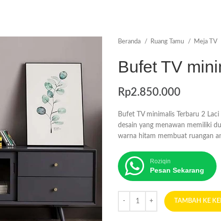
Beranda
Ruang Tamu
Meja TV
Bufet TV mini
Rp
2.850.000
Bufet TV minimalis Terbaru 2 Lac
desain yang menawan memiliki du
warna hitam membuat ruangan an
Roziqin
Pesan Sekarang
TAMBAH KE K