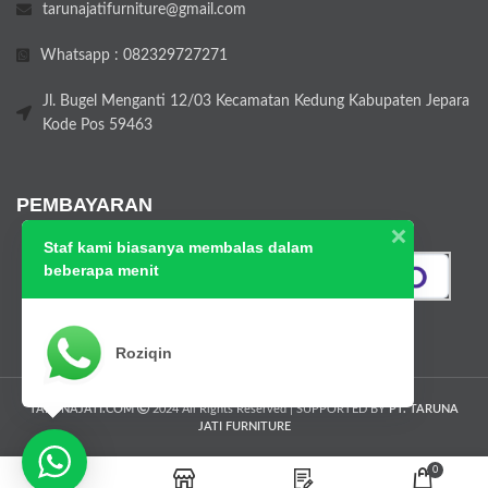
tarunajatifurniture@gmail.com
Whatsapp : 082329727271
Jl. Bugel Menganti 12/03 Kecamatan Kedung Kabupaten Jepara
Kode Pos 59463
PEMBAYARAN
Staf kami biasanya membalas dalam
beberapa menit
Roziqin
TARUNAJATI.COM
2024 All Rights Reserved | SUPPORTED BY
PT. TARUNA
JATI FURNITURE
0