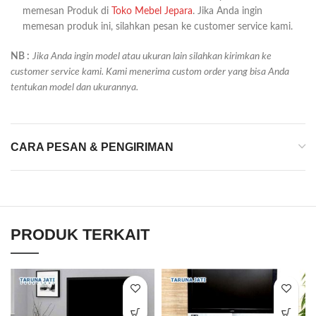
memesan Produk di
Toko Mebel Jepara
. Jika Anda ingin
memesan produk ini, silahkan pesan ke customer service kami.
NB :
Jika Anda ingin model atau ukuran lain silahkan kirimkan ke
customer service kami. Kami menerima custom order yang bisa Anda
tentukan model dan ukurannya.
CARA PESAN & PENGIRIMAN
PRODUK TERKAIT